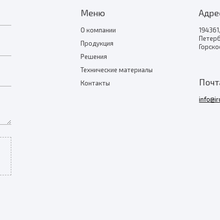
Меню
Адре
О компании
194361,
Петер
Продукция
Горское
Решения
Технические материалы
Почт
Контакты
info@i